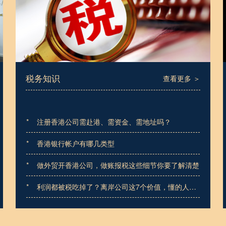
税务知识
查看更多 ＞
*
注册香港公司需赴港、需资金、需地址吗？
*
香港银行帐户有哪几类型
*
做外贸开香港公司，做账报税这些细节你要了解清楚
*
利润都被税吃掉了？离岸公司这7个价值，懂的人已
经悄悄用上了