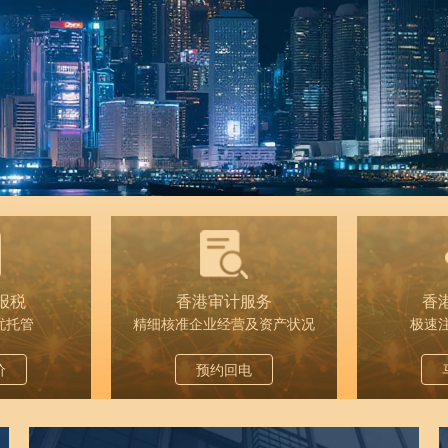
报税
香港审计服务
香
忧托管
精细核准企业经营及资产状况
极速
价
预约回电